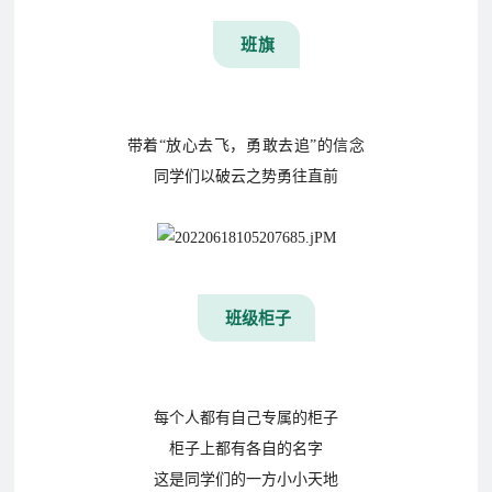
育
资
公
班旗
讯
告
教
研
教
特
教
带着“放心去飞，勇敢去追”的信念
招
研
色
育
同学们以破云之势勇往直前
聘
动
教
教
态
育
学
招
生
班级柜子
招
学
人
联
生
员
才
系
政
报
招
每个人都有自己专属的柜子
策
名
聘
我
柜子上都有各自的名字
这是同学们的一方小小天地
们