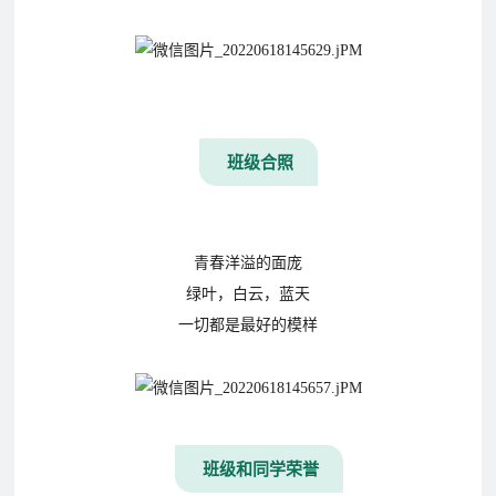
联
在
系
线
我
报
们
名
班级合照
青春洋溢的面庞
绿叶，白云，蓝天
一切都是最好的模样
班级和同学荣誉