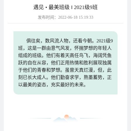
遇见 • 最美班级 ‖ 2021级9班
片
发布时间：2022-06-18 15:19:33
校
学
华
教
华
园
生
达
师
达
风
天
故
风
俱往矣，数风流人物，还看今朝。2021级9
采
地
事
采
班，这是一群由意气风发，怀揣梦想的年轻人
影
组成的班级。他们有着天高任鸟飞，海阔凭鱼
视
跃的自在从容，他们正用热情和胜利展现独属
华
教
于他们的青春和梦想。虽曾天真烂漫，但，此
学
刻已长大成人。他们勤奋求学，熬墨蓄势，正
达
学
以最美的姿态，充实最好的未来。
校
影
影
视
视
动
态
学
学
教
校
校