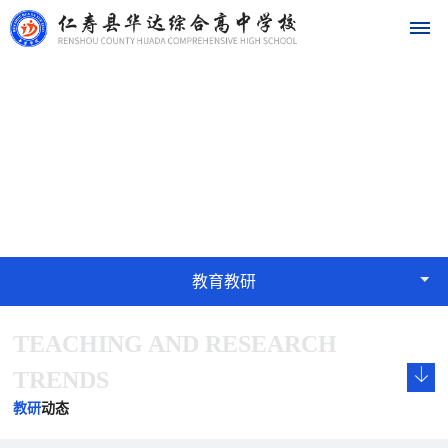
首
教育教研
页
EDUCATION
学
校
概
教育教研
况
TEACHING AND RESEARCH
学
校
发
学
学
华
校
长
展
校
校
TRENDS
达
概
致
历
文
荣
教研
动态
况
辞
程
化
誉
名