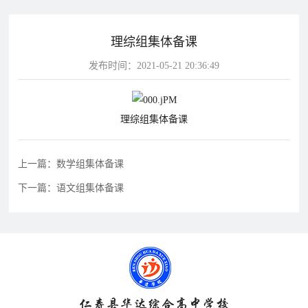
片
理综组集体备课
校
学
华
教
华
园
生
达
师
发布时间：2021-05-21 20:36:49
达
风
天
故
风
采
地
事
采
影
理综组集体备课
视
华
教
上一篇：数学组集体备课
学
达
学
下一篇：语文组集体备课
校
影
影
视
视
动
态
学
学
教
校
校