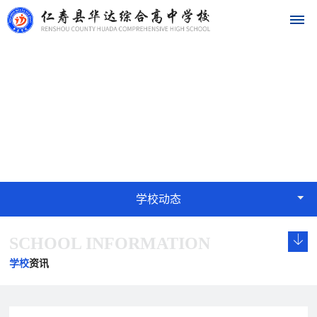
首
学校动态
页
NEWS
学
校
概
学校动态
况
SCHOOL INFORMATION
学
校
发
学
学
华
校
长
展
校
校
学校
资讯
达
概
致
历
文
荣
况
辞
程
化
誉
名