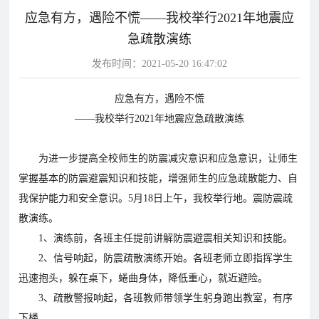
应急有方，遇险不慌——我校举行2021年地震应
片
急疏散演练
校
学
华
教
华
发布时间：2021-05-20 16:47:02
园
生
达
师
达
风
天
故
风
应急有方，遇险不慌
采
地
事
采
影
——我校举行2021年地震应急疏散演练
视
为进一步提高全校师生的防震减灾意识和应急意识，让师生
华
教
学
掌握基本的防震避震知识和技能，增强师生的应急疏散能力、自
达
学
我保护能力和安全意识。5月18日上午，我校举行地。震防震疏
校
影
影
散演练。
视
视
1、演练前，各班主任提前讲解防震避震相关知识和技能。
动
2、信号响起，防震疏散演练开始。各班老师立即指挥学生
态
迅速抱头，躲在桌下，蜷曲身体，降低重心，就近避险。
学
学
教
3、疏散警报响起，各班教师带领学生躬身跑出教室，有序
校
校
下楼。