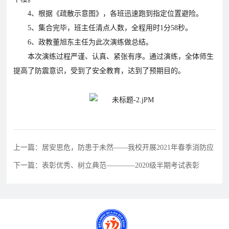
育
资
公
4、根据《疏散示意图》，各班迅速跑到指定位置避险。
讯
告
5、集合完毕，班主任清点人数，全程用时1分58秒。
教
6、政教董旭东主任为此次演练做总结。
研
本次演练过程严谨、认真、紧张有序。通过演练，全体师生
教
特
教
提高了防震意识，受到了安全教育，达到了预期目的。
招
研
色
育
聘
动
教
教
态
育
学
招
生
上一篇：居安思危，防患于未然——我校开展2021年春季消防应
招
学
人
联
急疏散
下一篇：表彰优秀、树立典范————2020级半期考试表彰
生
员
才
系
政
报
招
策
名
聘
我
们