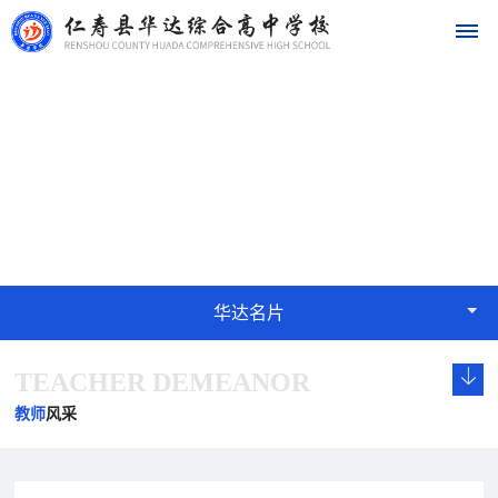
首
华达名片
页
STYLE
学
校
概
华达名片
况
TEACHER DEMEANOR
学
校
发
学
学
华
校
长
展
校
校
教师
风采
达
概
致
历
文
荣
况
辞
程
化
誉
名