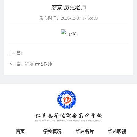
廖秦 历史老师
片
发布时间：2020-12-07 17:55:59
校
学
华
教
华
园
生
达
师
达
风
天
故
风
采
地
事
采
影
上一篇：
下一篇：程娇 英语教师
视
华
教
学
达
学
校
影
影
视
视
动
态
学
学
教
首页
学校概况
华达名片
华达影视
校
校